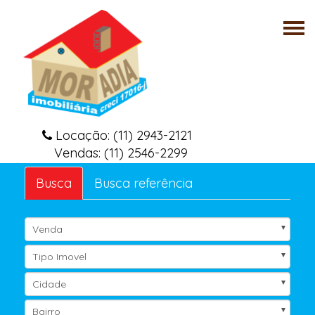
Tog
nav
Locação: (11) 2943-2121
Vendas: (11) 2546-2299
Busca
Busca referência
Venda
Tipo Imovel
Cidade
Bairro