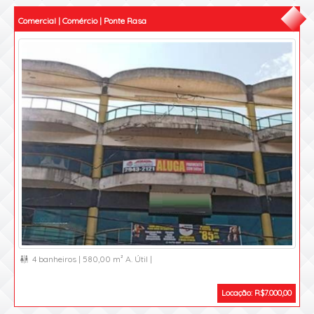
Comercial | Comércio | Ponte Rasa
4 banheiros |
580,00 m² A. Útil |

Locação: R$7.000,00