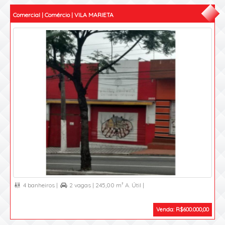
Comercial | Comércio | VILA MARIETA
4 banheiros |
2 vagas |
245,00 m² A. Útil |


Venda: R$600.000,00