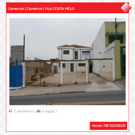
Comercial | Comércio | VILA COSTA MELO
2 banheiros |
6 vagas |


Venda: R$1.500.000,00