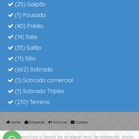
(25) Galpão
(1) Pousada
(40) Prédio
(14) Sala
(35) Salão
(11) Sítio
(662) Sobrado
(1) Sobrado comercial
(1) Sobrado Triplex
(210) Terreno
|
|
|
Home
Empresa
Anuncie
Contato
Reservamo-nos o direito de qualquer erro de digitação, assim