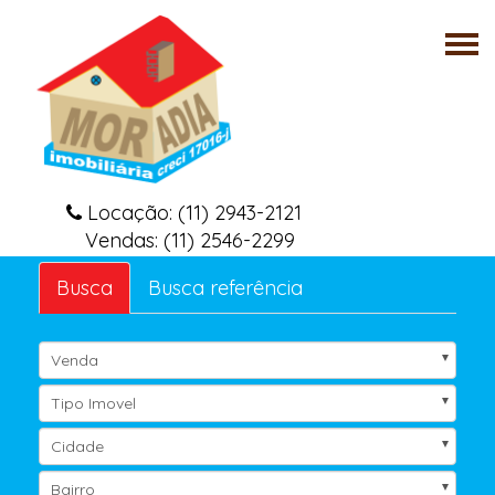
Tog
nav
Locação: (11) 2943-2121
Vendas: (11) 2546-2299
Busca
Busca referência
Venda
Tipo Imovel
Cidade
Bairro