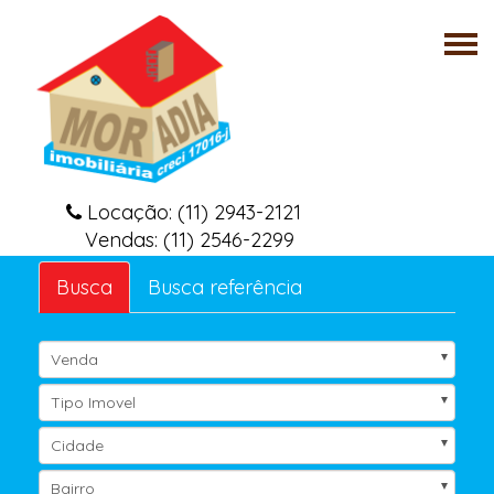
Tog
nav
Locação: (11) 2943-2121
Vendas: (11) 2546-2299
Busca
Busca referência
Venda
Tipo Imovel
Cidade
Bairro