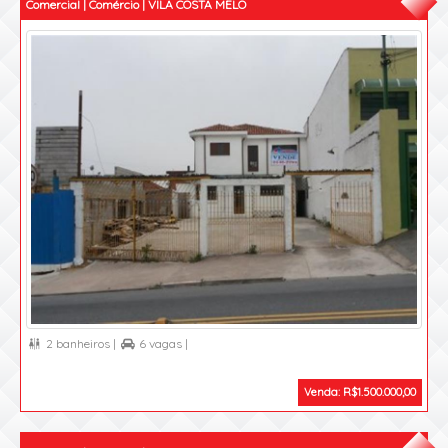
Comercial | Comércio | VILA COSTA MELO
2 banheiros |
6 vagas |


Venda: R$1.500.000,00