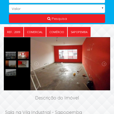
Valor
Pesquisa
REF.: 2009
COMERCIAL
COMÉRCIO
SAPOPEMBA
Descrição do Imóvel
Sala na Vila Industrial - Sapopemba
