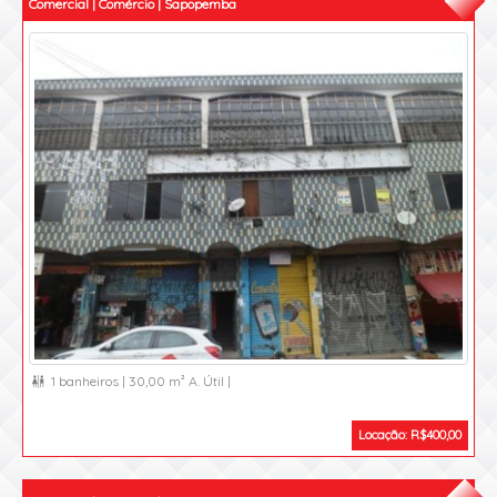
Comercial | Comércio | Sapopemba
1 banheiros |
30,00 m² A. Útil |

Locação: R$400,00