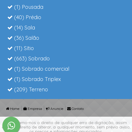
(1) Pousada
(40) Prédio
(14) Sala
(36) Salão
(11) Sítio
(663) Sobrado
(1) Sobrado comercial
(1) Sobrado Triplex
(209) Terreno
|
|
|
Home
Empresa
Anuncie
Contato
Reservamo-nos o direito de qualquer erro de digitação, assim
como o direito de alterar, a qualquer momento, sem prévio aviso,
os preços e informações anunciados.