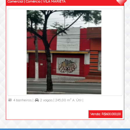
Comercial | Comércio | VILA MARIETA
4 banheiros |
2 vagas |
245,00 m² A. Útil |


Venda: R$600.000,00