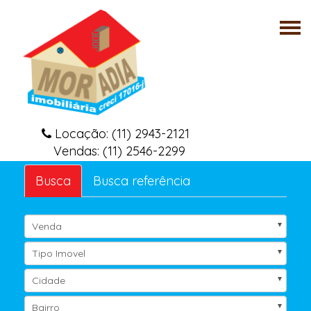
Tog
nav
Locação: (11) 2943-2121
Vendas: (11) 2546-2299
Busca
Busca referência
Venda
Tipo Imovel
Cidade
Bairro