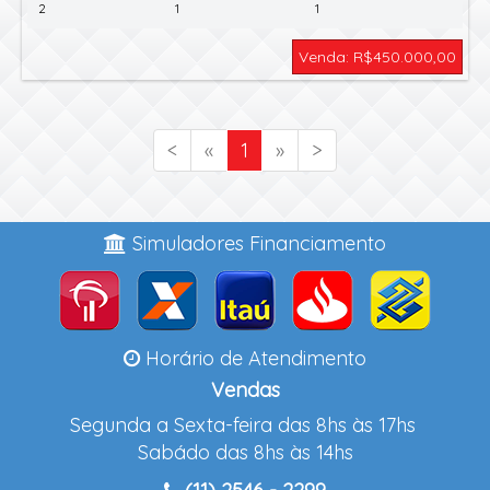
2
1
1
Venda: R$450.000,00
<
«
1
»
>
Simuladores Financiamento
Horário de Atendimento
Vendas
Segunda a Sexta-feira das 8hs às 17hs
Sabádo das 8hs às 14hs