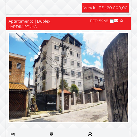
Venda: R$420.000,00
REF: 5968
Apartamento | Duplex
JARDIM PENHA
