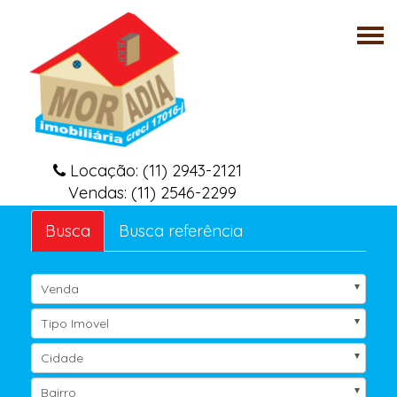
Tog
nav
Locação: (11) 2943-2121
Vendas: (11) 2546-2299
Busca
Busca referência
Venda
Tipo Imovel
Cidade
Bairro