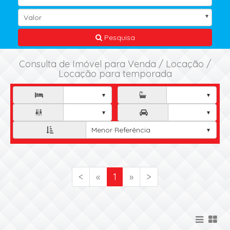
Valor
Pesquisa
Consulta de Imóvel para Venda / Locação /
Locação para temporada



Menor Referência
<
«
1
»
>