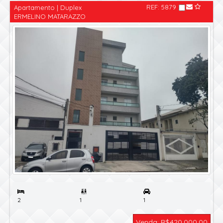
REF: 5879
Apartamento | Duplex
ERMELINO MATARAZZO

2
1
1
Venda: R$420.000,00