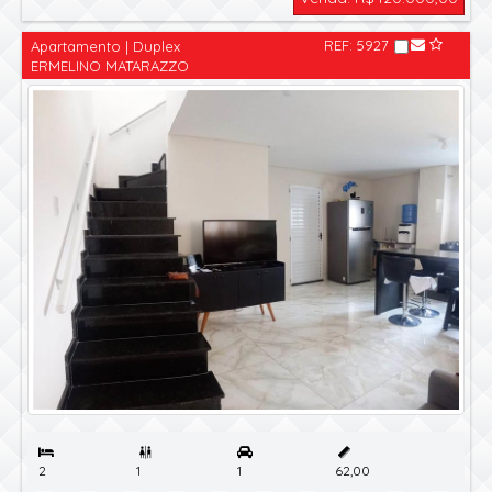
REF: 5927
Apartamento | Duplex
ERMELINO MATARAZZO


2
1
1
62,00