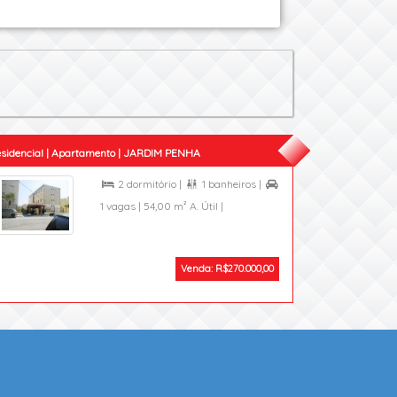
sidencial | Apartamento | JARDIM PENHA
2 dormitório |
1 banheiros |



1 vagas |
54,00 m² A. Útil |
Venda: R$270.000,00