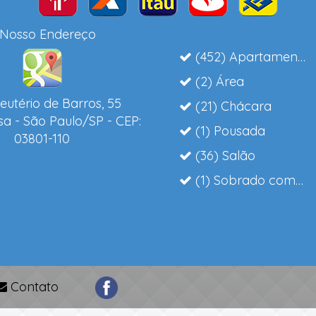
Nosso Endereço
(452) Apartamento
(2) Área
eutério de Barros, 55
(21) Chácara
a - São Paulo/SP - CEP:
(1) Pousada
03801-110
(36) Salão
(1) Sobrado comerci
Contato