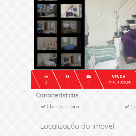
VENDA:

2
1
1
R$450.000,00
Características
Churrasqueira
Co
Localização do Imóvel