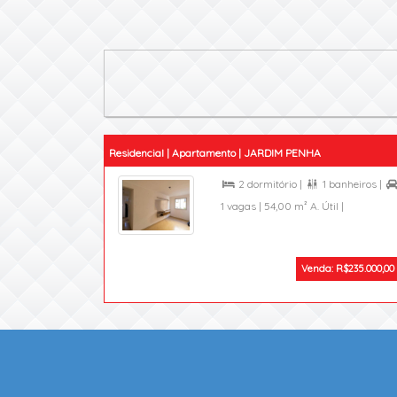
Residencial | Apartamento | JARDIM PENHA
2 dormitório |
1 banheiros |


1 vagas |
54,00 m² A. Útil |
Venda: R$235.000,00