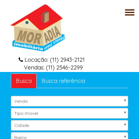
Tog
nav
Locação: (11) 2943-2121
Vendas: (11) 2546-2299
Busca
Busca referência
Venda
Tipo Imovel
Cidade
Bairro